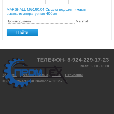
MARSHALL MG180.04 Смазка подшипниковая
высокотемпературная 400мл
Производитель
Marshall
Найти
ТЕЛЕФОН- 8-924-229-17-23
пн-пт. 09.00 - 18.00
Контакты
Доставка и оплата
IVECO
О компании
© «Aвтозапчасти для иномарок» 2012-2026