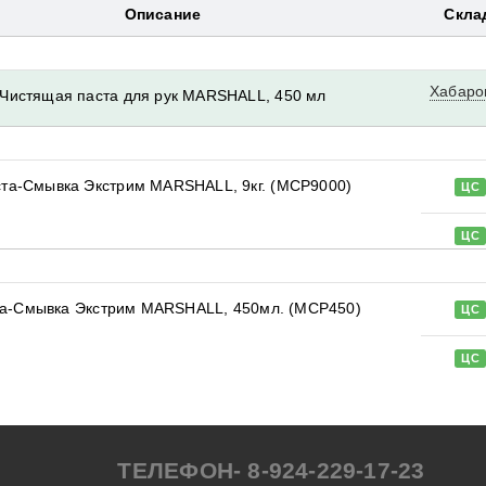
Описание
Скла
Хабаро
Чистящая паста для рук MARSHALL, 450 мл
та-Смывка Экстрим MARSHALL, 9кг. (MCP9000)
ЦС
ЦС
а-Смывка Экстрим MARSHALL, 450мл. (MCP450)
ЦС
ЦС
ТЕЛЕФОН- 8-924-229-17-23