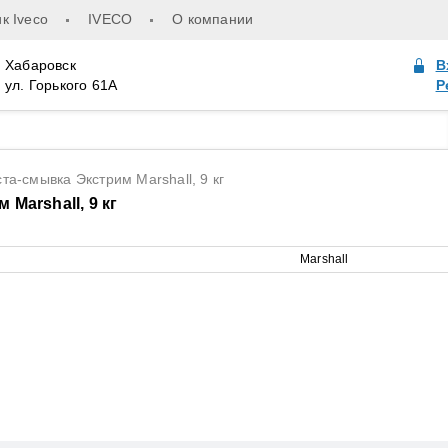
к Iveco
IVECO
О компании
Хабаровск
В
ул. Горького 61А
Р
а-смывка Экстрим Marshall, 9 кг
arshall, 9 кг
Marshall