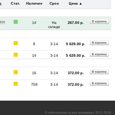
д
Стат.
Наличие
Срок
Цена
вск
14
На
267.00
р.
складе
8
3-14
5 629.00
р.
14
3-14
5 629.00
р.
16
3-14
372.00
р.
758
3-14
372.00
р.
© «Aвтозапчасти для иномарок» 2012-2026