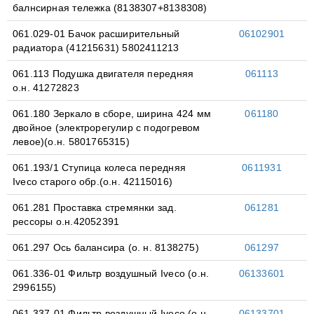
балнсирная тележка (8138307+8138308)
061.029-01 Бачок расширительный
06102901
радиатора (41215631) 5802411213
061.113 Подушка двигателя передняя
061113
о.н. 41272823
061.180 Зеркало в сборе, ширина 424 мм
061180
двойное (электрорегулир с подогревом
левое)(о.н. 5801765315)
061.193/1 Ступица колеса передняя
0611931
Iveco старого обр.(о.н. 42115016)
061.281 Проставка стремянки зад.
061281
рессоры о.н.42052391
061.297 Ось балансира (о. н. 8138275)
061297
061.336-01 Фильтр воздушный Iveco (о.н.
06133601
2996155)
061.337-01 Фильтр воздушный Iveco (о.н.
06133701