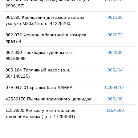
2996157)
061395 Кронштейн для амортизатора
061395
ухо-ухо M20x2.5 о.н. 41225200
062.072 Фонарь габаритный в козырек
062072
правый
062.330 Прокладка турбины о.н.
062330
99456095
065.164 Топливный насос (о.н.
065164
504140125)
079.047-01 крышка бака SAMPA
07904701
42536176 Пыльник тормозного цилиндра
085100
115.A580 Кольцо уплотнительное
115A580
теплообменника ( о.н. 17283581)