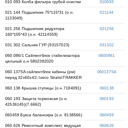
010.093 Колба фильтра грубой очистки
010093
021.144 Подшипник 75*115*31 (о.н.
021144
1133049)
021.256 Подшипник редуктора
021256
160*105*43 (о.н. 42114559)
031.302 Сальник ГУР (93157023)
031302
060.086/1 Сайлентблок стабилизатора
0600861
цельный о.н 5802382020
060.137SA сайлентблок кабины (рм)
060137SA
перед 32х60х41\ Iveco Stralis\TRAKKER
060.138 Крышка ступицы (о.н.7184091)
060138
060.193 Защита тормозная (о.н.
060193
42536145)(7.6662)
060459 Букса балансира (о.н. 8138566)
060459
060.626 Ремонтный комплект, ведущая
060626