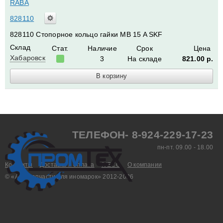
RABA
828110
828110 Стопорное кольцо гайки MB 15 A SKF
Склад
Стат.
Наличие
Срок
Цена
Хабаровск
3
На складе
821.00
р.
ТЕЛЕФОН- 8-924-229-17-23
пн-пт. 09.00 - 18.00
Контакты
Доставка и оплата
IVECO
О компании
© «Aвтозапчасти для иномарок» 2012-2026