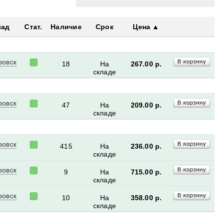
772.00 р.
ERREVI
лад
Стат.
Наличие
Срок
Цена
ровск
18
На
267.00
р.
складе
ровск
47
На
209.00
р.
складе
ровск
415
На
236.00
р.
складе
ровск
9
На
715.00
р.
складе
ровск
10
На
358.00
р.
складе