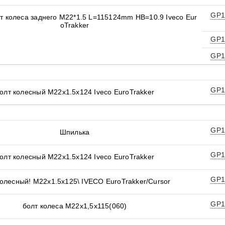
GP1
т колеса заднего M22*1.5 L=115124mm HB=10.9 Iveco Eur
oTrakker
GP1
GP1
GP1
олт колесный M22x1.5x124 Iveco EuroTrakker
GP1
Шпилька
GP1
олт колесный M22x1.5x124 Iveco EuroTrakker
GP1
колесный! M22x1.5x125\ IVECO EuroTrakker/Cursor
GP1
болт колеса М22х1,5х115(060)