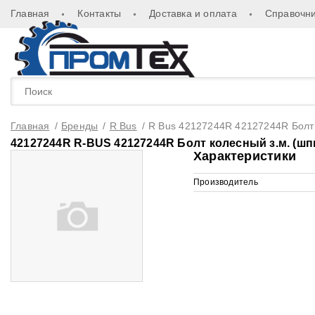
Главная
Контакты
Доставка и оплата
Справочни
Главная
/
Бренды
/
R Bus
/
R Bus 42127244R 42127244R Болт 
42127244R R-BUS 42127244R Болт колесный з.м. (шпи
Характеристики
Производитель