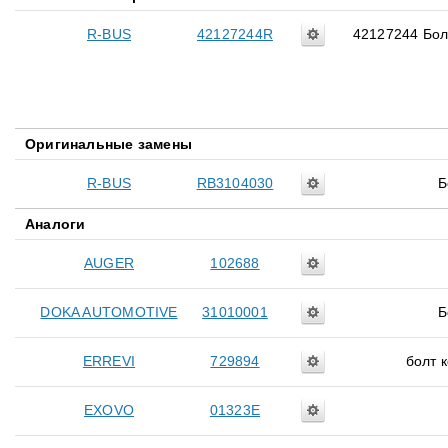
R-BUS
42127244R
42127244 Бол
Оригинальные замены
R-BUS
RB3104030
Б
Аналоги
AUGER
102688
DOKA AUTOMOTIVE
31010001
Б
ERREVI
729894
болт 
EXOVO
01323E