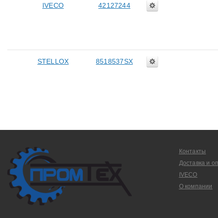
IVECO
42127244
STELLOX
8518537SX
Контакты
Доставка и о
IVECO
О компании