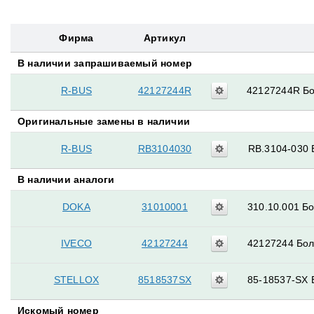
Фирма
Артикул
В наличии запрашиваемый номер
R-BUS
42127244R
42127244R Бо
Оригинальные замены в наличии
R-BUS
RB3104030
RB.3104-030 
В наличии аналоги
DOKA
31010001
310.10.001 Бо
IVECO
42127244
42127244 Бол
STELLOX
8518537SX
85-18537-SX 
Искомый номер