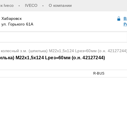
к Iveco
IVECO
О компании
Хабаровск
В
ул. Горького 61А
Р
колесный з.м. (шпилька) М22х1,5х124 Lрез=60мм (о.н. 42127244
лька) М22х1,5х124 Lрез=60мм (о.н. 42127244)
R-BUS