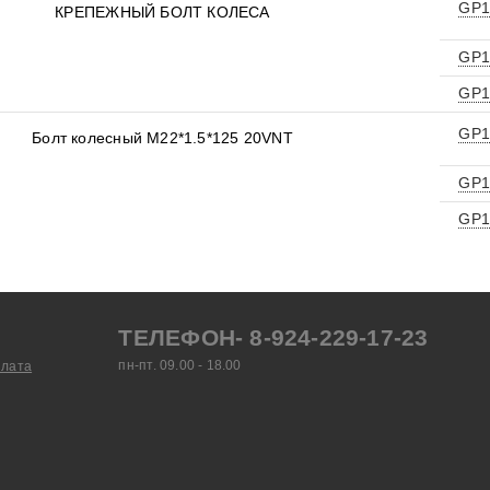
GP1
КРЕПЕЖНЫЙ БОЛТ КОЛЕСА
GP1
GP1
GP1
Болт колесный M22*1.5*125 20VNT
GP1
GP1
ТЕЛЕФОН- 8-924-229-17-23
пн-пт. 09.00 - 18.00
плата