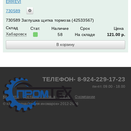
ERREVI
730589
730589 Заглушка щитка тормоза (42533567)
Склад
Стат.
Наличие
Срок
Цена
Хабаровск
58
На складе
121.00
р.
ТЕЛЕФОН- 8-924-229-17-23
пн-пт. 09.00 - 18.00
Контакты
Доставка и оплата
IVECO
О компании
© «Aвтозапчасти для иномарок» 2012-2026