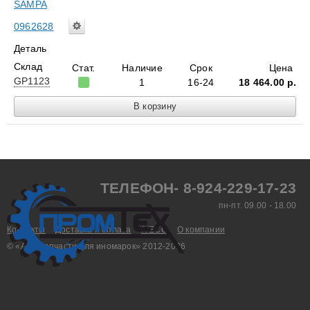
SAMPA
0962628
Деталь
Склад
Стат.
Наличие
Срок
Цена
GP1123
1
16-24
18 464.00
р.
ТЕЛЕФОН- 8-924-229-17-23
пн-пт. 09.00 - 18.00
Контакты
Доставка и оплата
IVECO
О компании
© «Aвтозапчасти для иномарок» 2012-2026