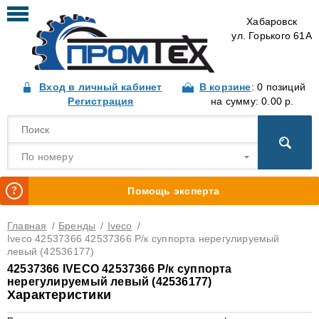
Хабаровск
ул. Горького 61А
Вход в личный кабинет
В корзине
: 0 позиций
Регистрация
на сумму: 0.00 р.
По номеру
Помощь эксперта
Главная
/
Бренды
/
Iveco
/
Iveco 42537366 42537366 Р/к суппорта нерегулируемый
левый (42536177)
42537366 IVECO 42537366 Р/к суппорта
нерегулируемый левый (42536177)
Характеристики