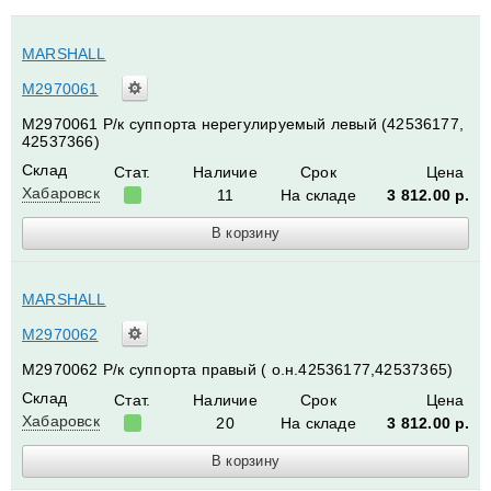
MARSHALL
M2970061
M2970061 Р/к суппорта нерегулируемый левый (42536177,
42537366)
Склад
Стат.
Наличие
Срок
Цена
Хабаровск
11
На складе
3 812.00
р.
MARSHALL
M2970062
M2970062 Р/к суппорта правый ( о.н.42536177,42537365)
Склад
Стат.
Наличие
Срок
Цена
Хабаровск
20
На складе
3 812.00
р.