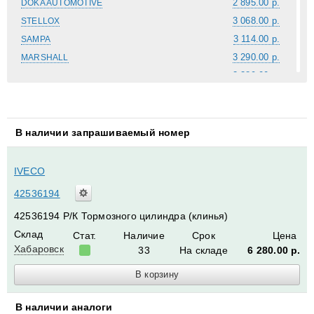
2 895.00 р.
DOKA AUTOMOTIVE
3 068.00 р.
STELLOX
3 114.00 р.
SAMPA
3 290.00 р.
MARSHALL
3 389.00 р.
WELES
3 632.00 р.
SIMPECO
3 841.00 р.
ANDAC
3 843.00 р.
TECHNOBRAKE
В наличии запрашиваемый номер
3 945.00 р.
AUGER
4 205.00 р.
EGE FREN
IVECO
4 502.00 р.
SE-M
42536194
5 295.00 р.
EMMERRE
42536194 Р/К Тормозного цилиндра (клинья)
6 150.00 р.
TOPCOVER
Склад
Стат.
Наличие
Срок
Цена
6 280.00 р.
IVECO
Хабаровск
33
На складе
6 280.00
р.
6 942.00 р.
ERREVI
В наличии аналоги