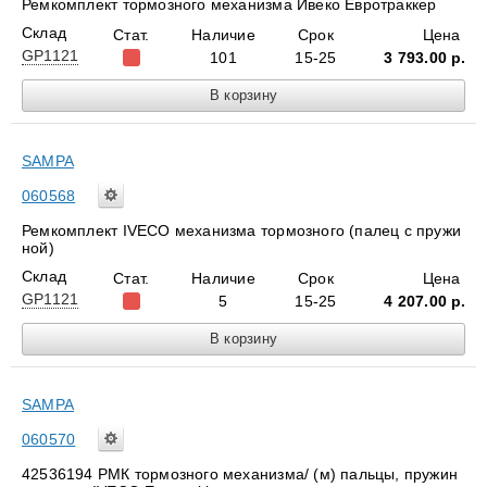
Ремкомплект тормозного механизма Ивеко Евротраккер
Склад
Стат.
Наличие
Срок
Цена
GP1121
101
15-25
3 793.00
р.
SAMPA
060568
Ремкомплект IVECO механизма тормозного (палец с пружи
ной)
Склад
Стат.
Наличие
Срок
Цена
GP1121
5
15-25
4 207.00
р.
SAMPA
060570
42536194 РМК тормозного меxанизма/ (м) пальцы, пружин