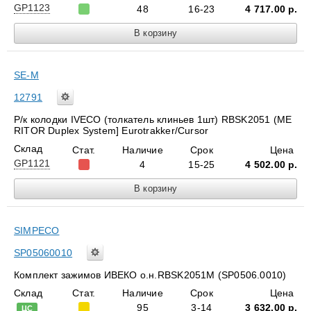
GP1123
48
16-23
4 717.00
р.
SE-M
12791
Р/к колодки IVECO (толкатель клиньев 1шт) RBSK2051 (ME
RITOR Duplex System] Eurotrakker/Cursor
Склад
Стат.
Наличие
Срок
Цена
GP1121
4
15-25
4 502.00
р.
SIMPECO
SP05060010
Комплект зажимов ИВЕКО о.н.RBSK2051M (SP0506.0010)
Склад
Стат.
Наличие
Срок
Цена
95
3-14
3 632.00
р.
ЦС