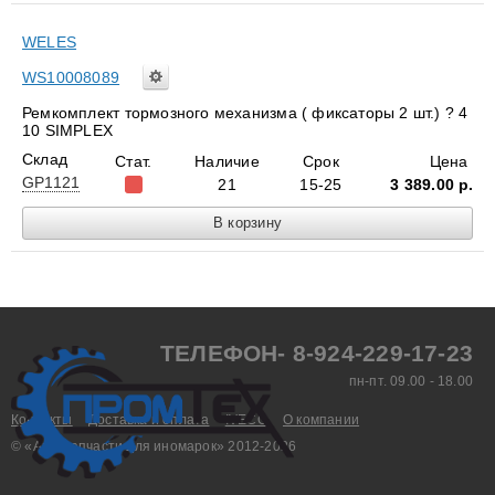
WELES
WS10008089
Ремкомплект тормозного механизма ( фиксаторы 2 шт.) ? 4
10 SIMPLEX
Склад
Стат.
Наличие
Срок
Цена
GP1121
21
15-25
3 389.00
р.
ТЕЛЕФОН- 8-924-229-17-23
пн-пт. 09.00 - 18.00
Контакты
Доставка и оплата
IVECO
О компании
© «Aвтозапчасти для иномарок» 2012-2026