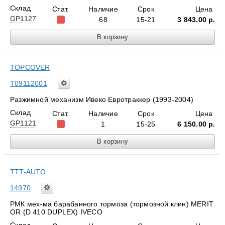
Склад
Стат.
Наличие
Срок
Цена
GP1127
68
15-21
3 843.00
р.
TOPCOVER
T09112001
Разжимной механизм Ивеко Евротраккер (1993-2004)
Склад
Стат.
Наличие
Срок
Цена
GP1121
1
15-25
6 150.00
р.
TTT-AUTO
14970
РМК мех-ма барабанного тормоза (тормозной клин) MERIT
OR (D 410 DUPLEX) IVECO