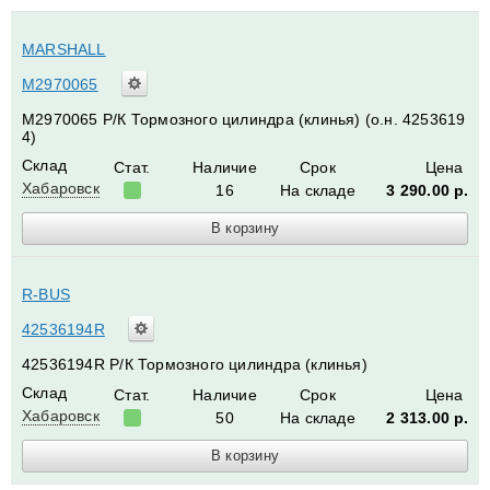
MARSHALL
M2970065
M2970065 Р/К Тормозного цилиндра (клинья) (о.н. 4253619
4)
Склад
Стат.
Наличие
Срок
Цена
Хабаровск
16
На складе
3 290.00
р.
R-BUS
42536194R
42536194R Р/К Тормозного цилиндра (клинья)
Склад
Стат.
Наличие
Срок
Цена
Хабаровск
50
На складе
2 313.00
р.