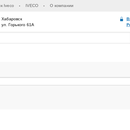
к Iveco
IVECO
О компании
Хабаровск
В
ул. Горького 61А
Р